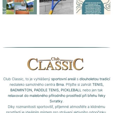
Club Classic, to je vyhlášený
sportovní areál
s
dlouholetou tradicí
nedaleko samotného centra
Brna
. Přijďte si zahrát
TENIS,
BADMINTON, PADDLE TENIS, PICKLEBALL
nebo jen tak
relaxovat do malebného přírodního prostředí při břehu řeky
Svratky
.
Díky rozmanitosti sportovišť, příjemné atmosféře a klidnému
prostředí je ideálním místem pro strávení aktivního odpočinku.