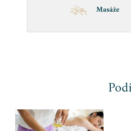
Masáže
Podí