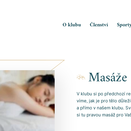
O klubu
Členství
Sport
Masáže
V klubu si po předchozí r
víme, jak je pro tělo důle
a přímo v našem klubu. Sv
si tu pravou masáž pro Vaš